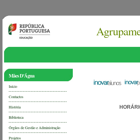
Agrupame
Mães D'Água
Início
Contactos
História
HORÁRI
Biblioteca
Órgãos de Gestão e Administração
Projetos